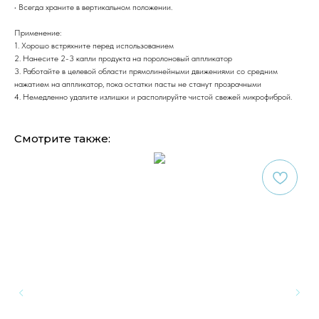
• Всегда храните в вертикальном положении.
Применение:
1. Хорошо встряхните перед использованием
2. Нанесите 2-3 капли продукта на поролоновый аппликатор
3. Работайте в целевой области прямолинейными движениями со средним
нажатием на аппликатор, пока остатки пасты не станут прозрачными
4. Немедленно удалите излишки и располируйте чистой свежей микрофиброй.
Смотрите также: