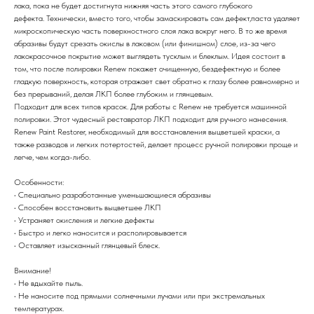
лака, пока не будет достигнута нижняя часть этого самого глубокого
дефекта. Технически, вместо того, чтобы замаскировать сам дефект,паста удаляет
микроскопическую часть поверхностного слоя лака вокруг него. В то же время
абразивы будут срезать окислы в лаковом (или финишном) слое, из-за чего
лакокрасочное покрытие может выглядеть тусклым и блеклым. Идея состоит в
том, что после полировки Renew покажет очищенную, бездефектную и более
гладкую поверхность, которая отражает свет обратно к глазу более равномерно и
без прерываний, делая ЛКП более глубоким и глянцевым.
Подходит для всех типов красок. Для работы с Renew не требуется машинной
полировки. Этот чудесный реставратор ЛКП подходит для ручного нанесения.
Renew Paint Restorer, необходимый для восстановления выцветшей краски, а
также разводов и легких потертостей, делает процесс ручной полировки проще и
легче, чем когда-либо.
Особенности:
• Специально разработанные уменьшающиеся абразивы
• Способен восстановить выцветшее ЛКП
• Устраняет окисления и легкие дефекты
• Быстро и легко наносится и располировывается
• Оставляет изысканный глянцевый блеск.
Внимание!
• Не вдыхайте пыль.
• Не наносите под прямыми солнечными лучами или при экстремальных
температурах.