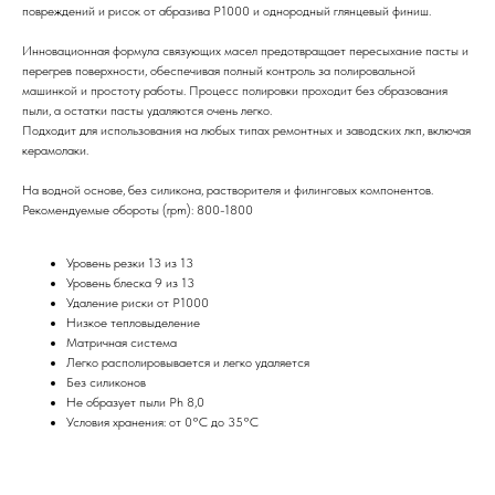
повреждений и рисок от абразива P1000 и однородный глянцевый финиш.
Инновационная формула связующих масел предотвращает пересыхание пасты и
перегрев поверхности, обеспечивая полный контроль за полировальной
машинкой и простоту работы. Процесс полировки проходит без образования
пыли, а остатки пасты удаляются очень легко.
Подходит для использования на любых типах ремонтных и заводских лкп, включая
керамолаки.
На водной основе, без силикона, растворителя и филинговых компонентов.
Рекомендуемые обороты (rpm): 800-1800
Уровень резки 13 из 13
Уровень блеска 9 из 13
Удаление риски от P1000
Низкое тепловыделение
Матричная система
Легко располировывается и легко удаляется
Без силиконов
Не образует пыли Ph 8,0
Условия хранения: от 0°C до 35°C