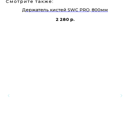
Смотрите также:
Держатель кистей SWC PRO, 800мм
2 280
р.
К