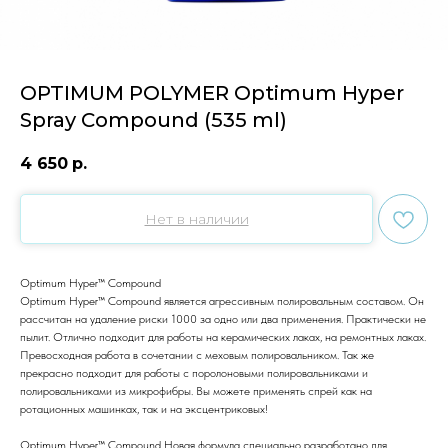
OPTIMUM POLYMER Optimum Hyper
Spray Compound (535 ml)
4 650
р.
Нет в наличии
Optimum Hyper™ Compound
Optimum Hyper™ Compound является агрессивным полировальным составом. Он
рассчитан на удаление риски 1000 за одно или два применения. Практически не
пылит. Отлично подходит для работы на керамических лаках, на ремонтных лаках.
Превосходная работа в сочетании с меховым полировальником. Так же
прекрасно подходит для работы с поролоновыми полировальниками и
полировальниками из микрофибры. Вы можете применять спрей как на
ротационных машинках, так и на эксцентриковых!
Optimum Hyper™ Compound Новая формула специально разработано для