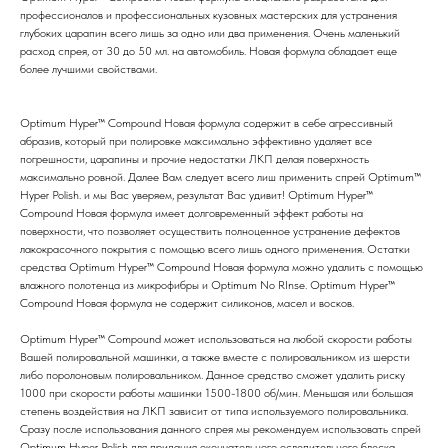
профессионалов и профессиональных кузовных мастерских для устранения
глубоких царапин всего лишь за одно или два применения. Очень маленький
расход спрея, от 30 до 50 мл. на автомобиль. Новая формула обладает еще
более лучшими свойствами.
Optimum Hyper™ Compound Новая формула содержит в себе агрессивный
абразив, который при полировке максимально эффективно удаляет все
погрешности, царапины и прочие недостатки ЛКП делая поверхность
максимально ровной. Далее Вам следует всего лиш применить спрей Optimum™
Hyper Polish. и мы Вас уверяем, результат Вас удивит! Optimum Hyper™
Compound Новая формула имеет долговременный эффект работы на
поверхности, что позволяет осуществить полноценное устранение дефектов
лакокрасочного покрытия с помощью всего лишь одного применения. Остатки
средства Optimum Hyper™ Compound Новая формула можно удалить с помощью
влажного полотенца из микрофибры и Optimum No RInse. Optimum Hyper™
Compound Новая формула не содержит силиконов, масел и восков.
Optimum Hyper™ Compound может использоваться на любой скорости работы
Вашей полировальной машинки, а также вместе с полировальником из шерсти
либо поролоновым полировальником. Данное средство сможет удалить риску
1000 при скорости работы машинки 1500-1800 об/мин. Меньшая или большая
степень воздействия на ЛКП зависит от типа используемого полировальника.
Сразу после использования данного спрея мы рекомендуем использовать спрей
Optimum Hyper Polish для придания окончательного ослепительного блеска.