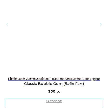
)
Little Joe Автомобильный освежитель вохдуха
С
Classic Bubble Gum (Бабл Гам)
350
р.
О товаре