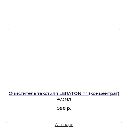
я
Очиститель текстиля LERATON T1 (концентрат)
473мл
590
р.
О товаре