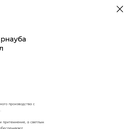
арнауба
л
ного производства с
.
и притемнение, а светлым
 обеспечивают