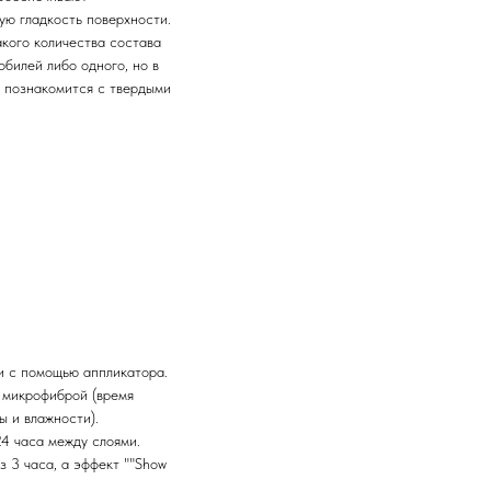
ую гладкость поверхности.
акого количества состава
обилей либо одного, но в
ы познакомится с твердыми
и с помощью аппликатора.
 микрофиброй (время
ы и влажности).
4 часа между слоями.
 3 часа, а эффект ""Show