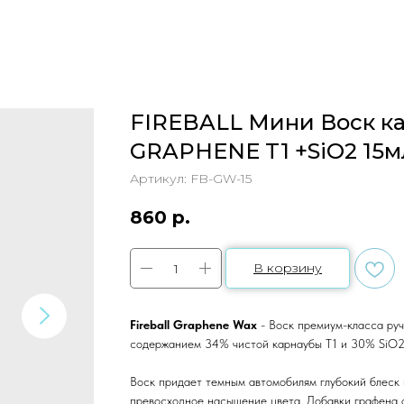
FIREBALL Мини Воск к
GRAPHENE T1 +SiO2 15м
Артикул:
FB-GW-15
860
р.
В корзину
Fireball Graphene Wax
- Воск премиум-класса руч
содержанием 34% чистой карнаубы T1 и 30% SiO2
Воск придает темным автомобилям глубокий блеск 
превосходное насыщение цвета. Добавки графена