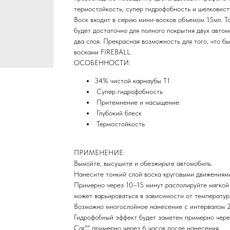
термостойкость, супер гидрофобность и шелковист
Воск входит в серию мини-восков объемом 15мл. Т
будет достаточно для полного покрытия двух автом
два слоя. Прекрасная возможность для того, что б
восками FIREBALL.
ОСОБЕННОСТИ:
34% чистой карнаубы T1
Супер гидрофобность
Притемнение и насыщение
Глубокий блеск
Термостойкость
ПРИМЕНЕНИЕ:
Вымойте, высушите и обезжирьте автомобиль.
Нанесите тонкий слой воска круговыми движениям
Примерно через 10–15 минут располируйте мягкой
может варьироваться в зависимости от температур
Возможно многослойное нанесение с интервалом 2
Гидрофобный эффект будет заметен примерно через
Car"" примерно через 6 часов после нанесения.