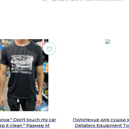
лка " Don't touch my car
Полотенце для сушки 
ep it clean " Размер M
Detailers Equipment Tw