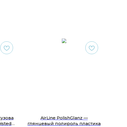
кузова
AirLine PolishGlanz —
isted
глянцевый полироль пластика