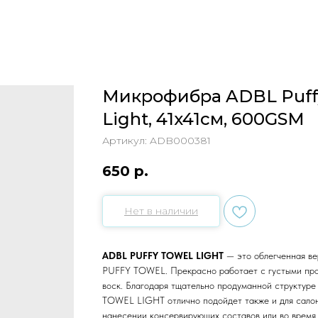
Микрофибра ADBL Puff
Light, 41x41см, 600GSM
Артикул:
ADB000381
650
р.
Нет в наличии
ADBL PUFFY TOWEL LIGHT
— это облегченная в
PUFFY TOWEL. Прекрасно работает с густыми про
воск. Благодаря тщательно продуманной структур
TOWEL LIGHT отлично подойдет также и для сало
нанесении консервирующих составов или во время 