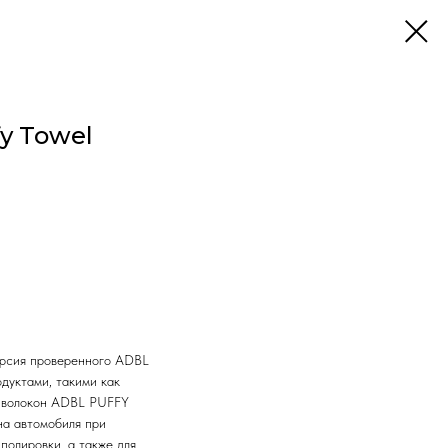
y Towel
ерсия проверенного ADBL
дуктами, такими как
е волокон ADBL PUFFY
на автомобиля при
полировки, а также для