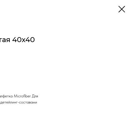
тая 40х40
лфетка Microfiber Для
 детейлинг-составами