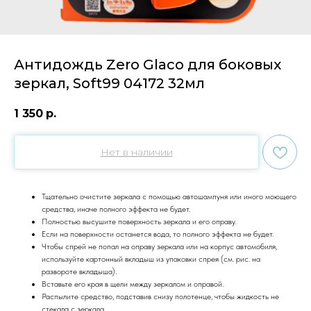
Антидождь Zero Glaco для боковых
зеркал, Soft99 04172 32мл
1 350
р.
Нет в наличии
Тщательно очистите зеркала с помощью автошампуня или иного моющего
средства, иначе полного эффекта не будет.
Полностью высушите поверхность зеркала и его оправу.
Если на поверхности останется вода, то полного эффекта не будет.
Чтобы спрей не попал на оправу зеркала или на корпус автомобиля,
используйте картонный вкладыш из упаковки спрея (см. рис. на
развороте вкладыша).
Вставьте его края в щели между зеркалом и оправой.
Распылите средство, подставив снизу полотенце, чтобы жидкость не
стекала с зеркала.