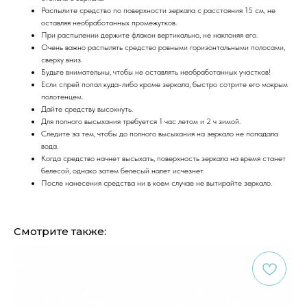
Распылите средство по поверхности зеркала с расстояния 15 см, не
оставляя необработанных промежутков.
При распылении держите флакон вертикально, не наклоняя его.
Очень важно распылять средство ровными горизонтальными полосами,
сверху вниз.
Будьте внимательны, чтобы не оставлять необработанных участков!
Если спрей попал куда-либо кроме зеркала, быстро сотрите его мокрым
полотенцем.
Дайте средству высохнуть.
Для полного высыхания требуется 1 час летом и 2 ч зимой.
Следите за тем, чтобы до полного высыхания на зеркало не попадала
вода.
Когда средство начнет высыхать, поверхность зеркала на время станет
белесой, однако затем белесый налет исчезнет.
После нанесения средства ни в коем случае не вытирайте зеркало.
Смотрите также: