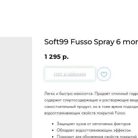
Soft99 Fusso Spray 6 mo
1 295
р.
Нет в наличии
Легко и быстро наносится. Придаёт отличный гидр
содержит спиртосодержащие и растворяющие веще
самостоятельный продукт, но в тоже время подходи
водоотталкивающих свойств покрытий Fusso.
Защищает кузов от негативных факторов
Обладает водоотталкивающим эффектом
Подходит для обновления свойств покрытий