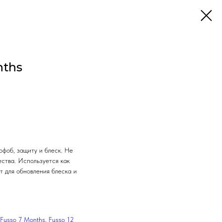
nths
офоб, защиту и блеск. Не
ства. Используется как
т для обновления блеска и
Fusso 7 Months
,
Fusso 12