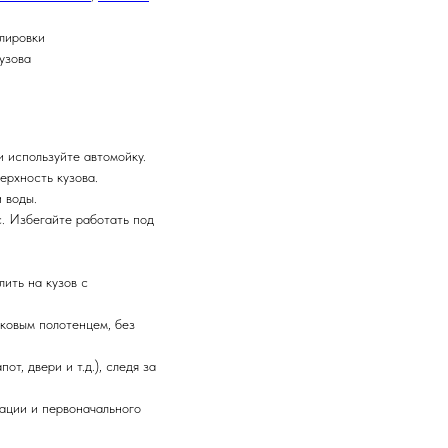
олировки
узова
и используйте автомойку.
ерхность кузова.
 воды.
. Избегайте работать под
ить на кузов с
ковым полотенцем, без
от, двери и т.д.), следя за
тации и первоначального