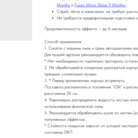
Months
и
Fusso Mirror Shine 9 Months
.
Спрей, лёгок в нанесении, не требует расп
Не требуется предварительная подготовка к
Продолжительность эффекта — до 6 месяцев
Способ применения
1. Смойте с машины пыль и грязь автошампунем ил
Для лучшей адгезии рекомендуется обезжирить пов
* Нет необходимости тщательно протирать остатки
2. Не обрабатывайте полиролью разогретый корпус
прямыми солнечными лучами.
3. * Перед применением хорошо встряхнуть.
Поставить распылитель в положение “ON” и распыл
расстояния 30 см.
4. Равномерно распределить жидкость чистым хлоп
использования физической силы.
5. Рекомендуется обрабатывать кузов по частям (кап
получаемым эффектом.
* Стойкость покрытия зависит от условий эксплуа
состояния ЛКП.