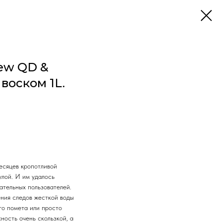
Dew QD &
воском 1L.
месяцев кропотливой
улой. И им удалось
ательных пользователей.
ения следов жесткой воды
его помета или просто
ность очень скользкой, а