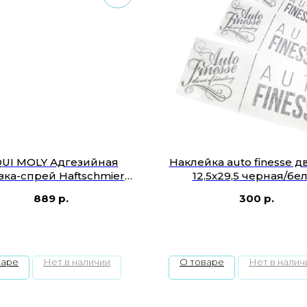
QUI MOLY Адгезийная
Наклейка auto finesse 
зка-спрей Haftschmier
12,5х29,5 черная/бе
Spray 0,4
889
р.
300
р.
варе
Нет в наличии
О товаре
Нет в налич