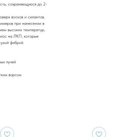
ость, сохраняющуюся до 2-
оверх восков и силантов.
лимеров при нанесении в
ием высоких температур,
олос на ЛКП, которые
сухой фиброй.
ных лучей
тким ворсом