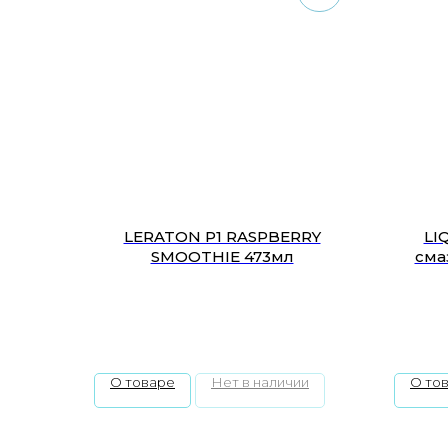
LERATON P1 RASPBERRY
LI
SMOOTHIE 473мл
сма
О товаре
Нет в наличии
О то