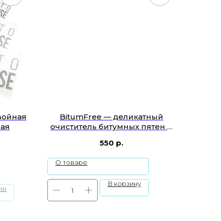
двойная
BitumFree — деликатный
лая
очиститель битумных пятен и
дорожных реагентов
550
р.
О товаре
В корзину
ии