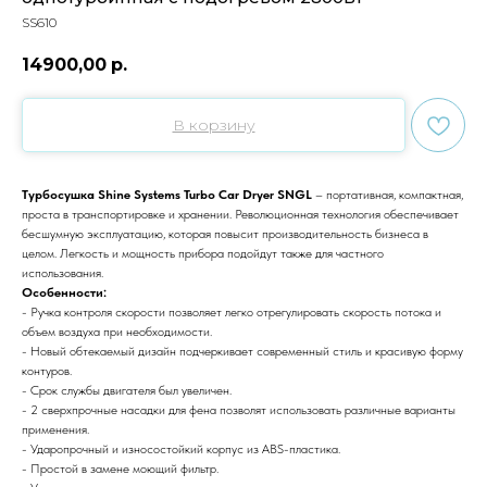
SS610
14900,00
р.
В корзину
Турбосушка Shine Systems Turbo Car Dryer SNGL
– портативная, компактная,
проста в транспортировке и хранении. Революционная технология обеспечивает
бесшумную эксплуатацию, которая повысит производительность бизнеса в
целом. Легкость и мощность прибора подойдут также для частного
использования.
Особенности:
- Ручка контроля скорости позволяет легко отрегулировать скорость потока и
объем воздуха при необходимости.
- Новый обтекаемый дизайн подчеркивает современный стиль и красивую форму
контуров.
- Срок службы двигателя был увеличен.
- 2 сверхпрочные насадки для фена позволят использовать различные варианты
применения.
- Ударопрочный и износостойкий корпус из ABS-пластика.
- Простой в замене моющий фильтр.