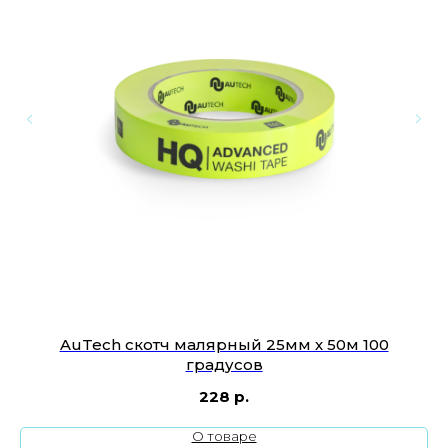
me
AuTech скотч малярный 25мм х 50м 100
градусов
228
р.
О товаре