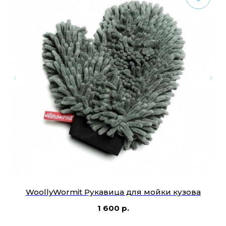
is
WoollyWormit Рукавица для мойки кузова
п
1 600
р.