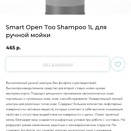
Smart Open Too Shampoo 1L для
ручной мойки
465
р.
Нет в наличии
Высокопенный ручной шампунь без фосфата и растворителей.
Высокопроизводительное средство для второй стадии мойки кузова
автотранспорта. Подходит для ручного применения, автоматических моек,
портальных и туннельных моек, моек самообслуживания. Универсальный пенный
шампунь для различных типов моек. Содержит большое количество амфотерных
поверхностно-активных веществ, которые сочетают в себе высокие очищающие
свойства и отсутствие воздействия на поверхности и щетки. Имеет приятный
запах, благодаря чему создаются комфортные условия при работе с составом. Не
разрушает ранее нанесенные защитные и нанокерамические покрытия. Не
содержит фосфатов, что снижает нагрузку на водоочистные сооружения.