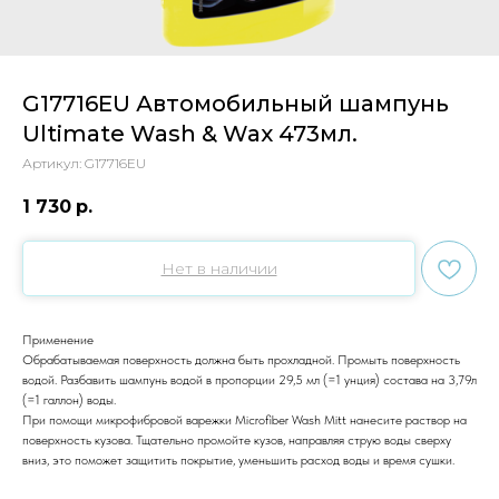
G17716EU Автомобильный шампунь
Ultimate Wash & Wax 473мл.
Артикул:
G17716EU
1 730
р.
Нет в наличии
Применение
Обрабатываемая поверхность должна быть прохладной. Промыть поверхность
водой. Разбавить шампунь водой в пропорции 29,5 мл (=1 унция) состава на 3,79л
(=1 галлон) воды.
При помощи микрофибровой варежки Microfiber Wash Mitt нанесите раствор на
поверхность кузова. Тщательно промойте кузов, направляя струю воды сверху
вниз, это поможет защитить покрытие, уменьшить расход воды и время сушки.