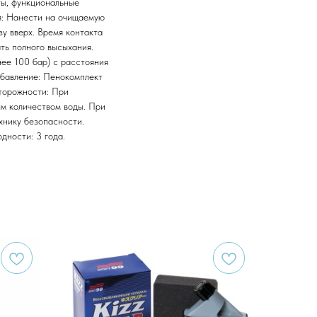
ы, функциональные
я: Нанести на очищаемую
зу вверх. Время контакта
ть полного высыхания.
ее 100 бар) с расстояния
збавление: Пенокомплект
сторожности: При
ым количеством воды. При
хнику безопасности.
дности: 3 года.