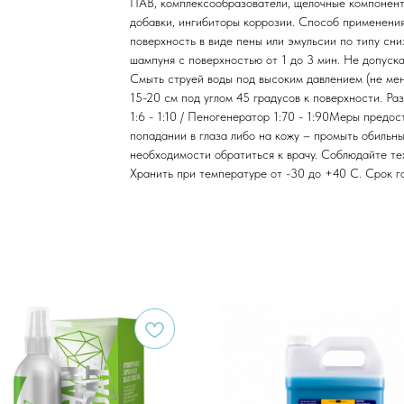
ПАВ, комплексообразователи, щелочные компонент
добавки, ингибиторы коррозии. Способ применени
поверхность в виде пены или эмульсии по типу сни
шампуня с поверхностью от 1 до 3 мин. Не допуска
Смыть струей воды под высоким давлением (не мен
15-20 см под углом 45 градусов к поверхности. Ра
1:6 - 1:10 / Пеногенератор 1:70 - 1:90Меры предо
попадании в глаза либо на кожу – промыть обильн
необходимости обратиться к врачу. Соблюдайте те
Хранить при температуре от -30 до +40 С. Срок го