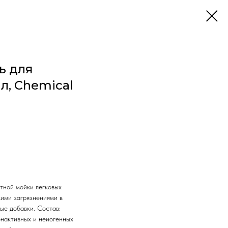
ь для
л, Chemical
тной мойки легковых
кими загрязнениями в
ые добавки. Состав:
онактивных и неиогенных