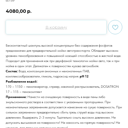
ss759
4080,00
р.
В корзину
Бесконтактный шампунь высокой концентрации без содержания фосфатов
предназначен для предварительной мойки автотранспорта. Обладает высоким
уровнем пенообразования и повышенной моющей способностью в жесткой воде.
Подходит для применения как при двухфазной технологии мойки авто, так и при
мойке в один этап. Деликатен к поверхностям кузова автомобиля.
Состав:
Вода, композиция анионных и неионогенных ПАВ,
комплексообразователи, гликоль, гидроксид натрия.
pH 12
Разбавление водой:
1:70 – 1:150 – пеногенератор, спреер, накачной распрыскиватель, DOSATRON
1:7 – 1:15 – пенокомплект
Применение:
Нанести на очищаемую поверхность в виде пены либо
эмульсионного раствора в соответствии с указанными пропорциями. При
незначительных загрязнениях допускается нанесение на сухую поверхность. При
сильном загрязнении предварительно сбить грязь струей воды под высоким
давлением. Выдержать 2-3 минуты. Тщательно смыть высоким давлением. Не
допускать высыхания на поверхности! Не наносить на горячую поверхность! Не
наносить под прямыми солнечными лучами!