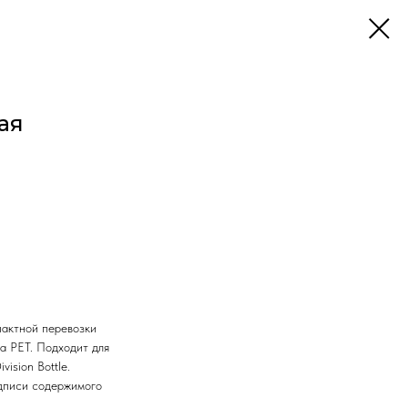
ая
пактной перевозки
а PET. Подходит для
ision Bottle.
одписи содержимого