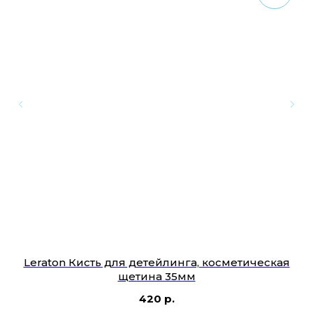
тки
Leraton Кисть для детейлинга, косметическая
S
не
щетина 35мм
420
р.