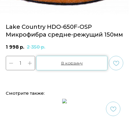
Lake Country HDO-650F-OSP
Микрофибра средне-режущий 150мм
1 998
р.
2 350
р.
В корзину
Смотрите также: