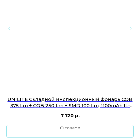
UNILITE Складной инспекционный фонарь COB
375 Lm + COB 250 Lm + SMD 100 Lm, 1100mAh IL-
375R
7 120
р.
О товаре