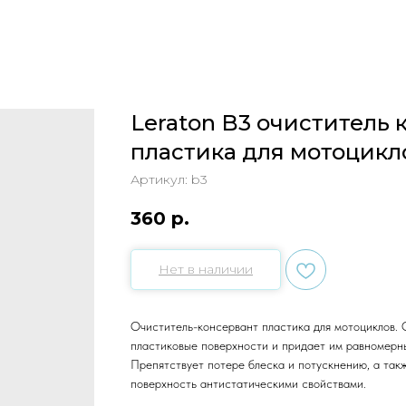
Leraton B3 очиститель 
пластика для мотоцикл
Артикул:
b3
360
р.
Нет в наличии
Очиститель-консервант пластика для мотоциклов.
пластиковые поверхности и придает им равномерн
Препятствует потере блеска и потускнению, а так
поверхность антистатическими свойствами.