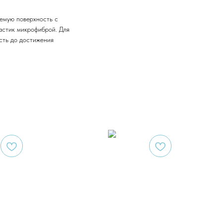
емую поверхность с
астик микрофиброй. Для
сть до достижения