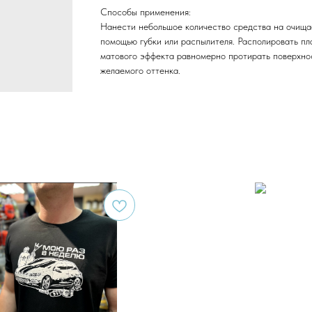
Способы применения:
Нанести небольшое количество средства на очища
помощью губки или распылителя. Располировать пл
матового эффекта равномерно протирать поверхно
желаемого оттенка.