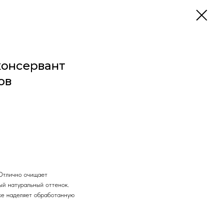
консервант
ов
 Отлично очищает
ый натуральный оттенок.
же наделяет обработанную