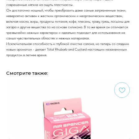
современные мягкие на ощупь пластмассы.
Он достаточно мощный, чтобы преобразить даже самые загрязненные ткани,
невероятно активен к жестким органическим и неорганическим веществам,
включая масла, жиры, продукты питания, кофе, плесень, траву, грязь, лосьоны для
загара и другие вещества по на основе силикона. В то же время он отличается
чрезвычайно нежным характером и идеально подходит для использования на
самых чувствительных областях и нежных материалах.
Исключительная способность к глубокой очистке салона, но теперь со сладким
новым ароматом - делает Total Rhubarb and Custard настоящим незаменимым
продуктом в летнее время.
Смотрите также: