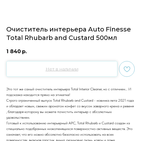
Очиститель интерьера Auto Finesse
Total Rhubarb and Custard 500мл
1 840
р.
Нет в наличии
Это тот же самый очиститель интерьера Total Interior Cleaner, но с отличием… И
подсказка находится прямо на этикетке!
Строго ограниченный выпуск Total Rhubarb and Custard - новинка лета 2021 года
и обладает новым, свежим ароматом конфет со вкусом заварного крема и ревеня
, благодаря которому вы можете почистить интерьер с абсолютным
удовольствием.
Готовый к использованию интерьерный APC, Total Rhubarb и Custard создан из
специально подобранных низкопенящихся поверхностно-активных веществ. Это
означает, что его можно абсолютно безопасно использовать на всех
поверхностях, включая пластик, винил, резиновую ткань, ковры и даже