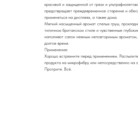
красивой и защищенной от грязи и ультрафиолетов
предотвращает преждевременное старение и обес
применяться на дисплеях, а также дома.
Мягкий насыщенный аромат спелых груш, прохладн
типичном британском стиле и чувственные глубоки
наполняют салон нежным неповторимым ароматом,
долгое время.
Применение:
Хорошо встряхните перед применением. Распылите
продукта на микрофибру или непосредственно на 
Протрите. Всё.