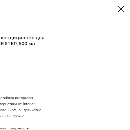
и кондиционер для
E STEP, 500 мл
детейлер интерьера.
еристики от Interior
уровень pH, он деликатно
винил и прочие
ляет поверхность