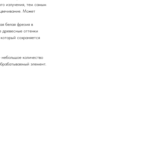
ого излучения, тем самым
цвечивание. Может
ая белая фрезия в
е древесные оттенки
 который сохраняется
 небольшое количество
обрабатываемый элемент.