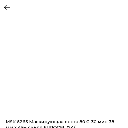
MSK 6265 Маскирующая лента 80 С-30 мин 38
мм х 45м синяя EUROCEL /24/