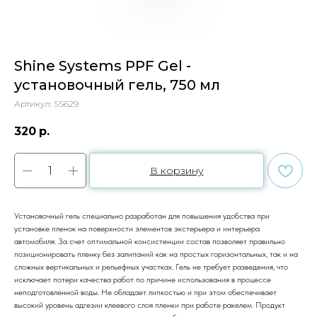
Shine Systems PPF Gel -
установочный гель, 750 мл
Артикул:
SS629
320
р.
В корзину
Установочный гель специально разработан для повышения удобства при
установке пленок на поверхности элементов экстерьера и интерьера
автомобиля. За счет оптимальной консистенции состав позволяет правильно
позиционировать пленку без залипаний как на простых горизонтальных, так и на
сложных вертикальных и рельефных участках. Гель не требует разведения, что
исключает потери качества работ по причине использования в процессе
неподготовленной воды. Не обладает липкостью и при этом обеспечивает
высокий уровень адгезии клеевого слоя пленки при работе ракелем. Продукт