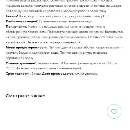
помогает решить ряд распространенных проблем при монтаже – пропуск
пузырьков воздуха, появление растяжек, снижение адгезии и попадание мусора
под пленку, чем значительно ускоряет и упрощает работы по монтажу.
Состав:
Вода, загуститель, нейтрализатор, изопропиловый спирт. pH 5
Разбавление водой:
Применяется в неразведенном виде.
Применение:
Нанести с помощью распылителя на предварительно
обезжиренную поверхность. Произвести позиционирование пленки. Выгнать гель
из-под правильно спозиционированной пленки ракелем. Остатки состава смыть
чистой водой. Не наносить на горячую поверхность!
Меры предосторожности:
При попадании в глаза либо на поверхность кожи –
промыть большим количеством воды. При попадании внутрь пищевода
обратиться к врачу.
Условия хранения:
Не замораживать! Хранить при температуре от 50С до
250С. Избегать попадания прямых солнечных лучей.
Срок годности:
3 года.
Дата производства:
см. на упаковке.
Смотрите также: