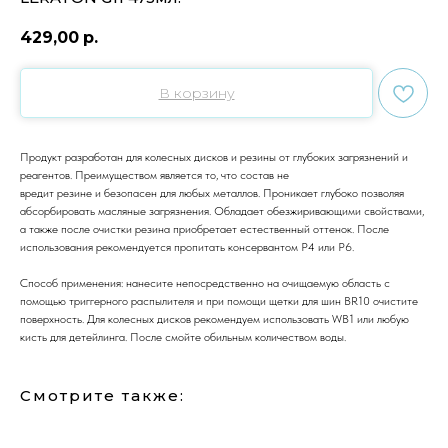
429,00
р.
В корзину
Продукт разработан для колесных дисков и резины от глубоких загрязнений и
реагентов. Преимуществом является то, что состав не
вредит резине и безопасен для любых металлов. Проникает глубоко позволяя
абсорбировать масляные загрязнения. Обладает обезжиривающими свойствами,
а также после очистки резина приобретает естественный оттенок. После
использования рекомендуется пропитать консервантом P4 или P6.
Способ применения: нанесите непосредственно на очищаемую область с
помощью триггерного распылителя и при помощи щетки для шин BR10 очистите
поверхность. Для колесных дисков рекомендуем использовать WB1 или любую
кисть для детейлинга. После смойте обильным количеством воды.
Смотрите также: