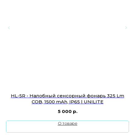
HL-5R - Налобный сенсорный фонарь 325 Lm
F
COB, 1500 mAh, IP65 | UNILITE
5 000
р.
О товаре