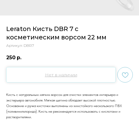
Leraton Кисть DBR 7 с
косметическим ворсом 22 мм
Артикул:
DBR7
250
р.
Нет в наличии
Кисть с натуральным мягким ворсом для очистки элементов интерьера и
экстерьера автомобиля. Мягкая щетина обладает высокой плотностью.
Основание и ручка кисточки выполнены из химстойкого нескользкого ПВХ
(поливинилхлорида). Кисть не рекомендуется использовать с кислотами и
растворителями.