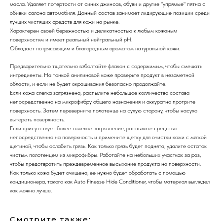
масла. Удаляет потертости от синих джинсов, обуви и другие "упрямые" пятна с
обивки салона автомобиля. Данный состав занимает лидирующие позиции среди
лучших чистящих средств для кожи на рынке.
Характерен своей бережностью и деликатностью к любым кожаным
поверхностям и имеет реальный нейтральный pH.
Обладает потрясающим и благородным ароматом натуральной кожи.
Предварительно тщательно взболтайте флакон с содержимым, чтобы смешать
ингредиенты. На тонкой анилиновой коже проверьте продукт в незаметной
области, и если не будет окрашивания безопасно продолжайте.
Если кожа слегка загрязнена, распылите небольшое колличество состава
непосредственно на микрофибру общего назначения и аккуратно протрите
поверхность. Затем переверните полотенце на сухую сторону, чтобы насухо
вытереть поверхность.
Если присутствует более тяжелое загрязнение, распылите средство
непосредственно на поверхность и примените щетку для очистки кожи с мягкой
щетиной, чтобы ослабить грязь. Как только грязь будет поднята, удалите остаток
чистым полотенцем из микрофибры. Работайте на небольших участках за раз,
чтобы предотвратить преждевременное высыхание продукта на поверхности.
Как только кожа будет очищена, ее нужно будет обработать с помощью
кондиционера, такого как Auto Finesse Hide Conditioner, чтобы материал выглядел
как можно лучше.
Смотрите также: