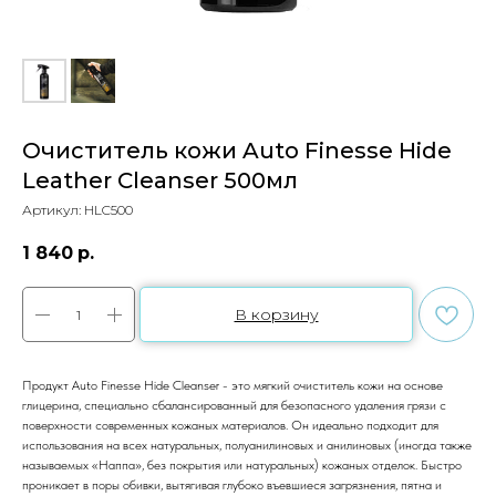
Очиститель кожи Auto Finesse Hide
Leather Cleanser 500мл
Артикул:
HLC500
1 840
р.
В корзину
Продукт Auto Finesse Hide Cleanser - это мягкий очиститель кожи на основе
глицерина, специально сбалансированный для безопасного удаления грязи с
поверхности современных кожаных материалов. Он идеально подходит для
использования на всех натуральных, полуанилиновых и анилиновых (иногда также
называемых «Наппа», без покрытия или натуральных) кожаных отделок. Быстро
проникает в поры обивки, вытягивая глубоко въевшиеся загрязнения, пятна и