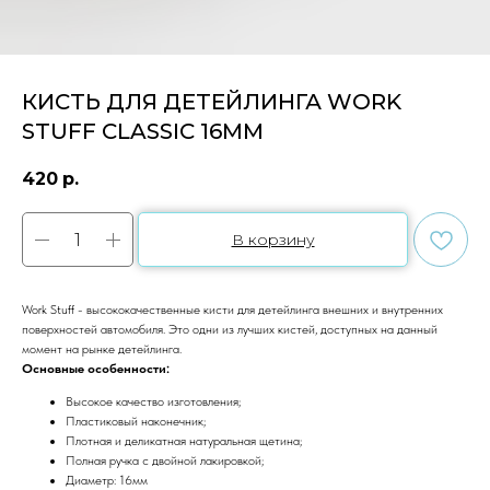
КИСТЬ ДЛЯ ДЕТЕЙЛИНГА WORK
STUFF CLASSIC 16ММ
420
р.
В корзину
Work Stuff - высококачественные кисти для детейлинга внешних и внутренних
поверхностей автомобиля. Это одни из лучших кистей, доступных на данный
момент на рынке детейлинга.
Основные особенности:
Высокое качество изготовления;
Пластиковый наконечник;
Плотная и деликатная натуральная щетина;
Полная ручка с двойной лакировкой;
Диаметр: 16мм