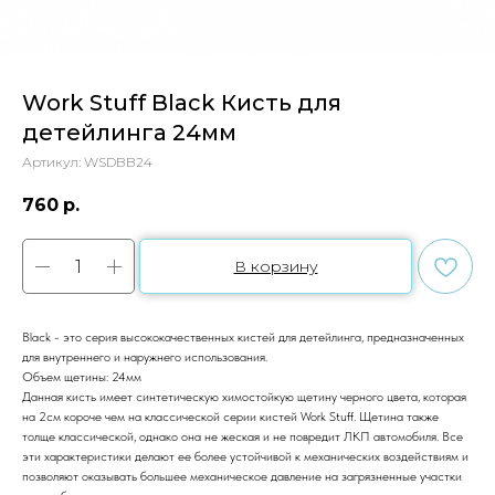
Work Stuff Black Кисть для
детейлинга 24мм
Артикул:
WSDBB24
760
р.
В корзину
Black - это серия высококачественных кистей для детейлинга, предназначенных
для внутреннего и наружнего использования.
Объем щетины: 24мм
Данная кисть имеет синтетическую химостойкую щетину черного цвета, которая
на 2см короче чем на классической серии кистей Work Stuff. Щетина также
толще классической, однако она не жеская и не повредит ЛКП автомобиля. Все
эти характеристики делают ее более устойчивой к механических воздействиям и
позволяют оказывать большее механическое давление на загрязненные участки