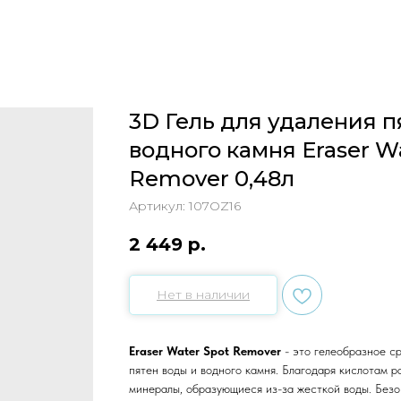
3D Гель для удаления п
водного камня Eraser W
Remover 0,48л
Артикул:
107OZ16
2 449
р.
Нет в наличии
Eraser Water Spot Remover
- это гелеобразное ср
пятен воды и водного камня. Благодаря кислотам р
минералы, образующиеся из-за жесткой воды. Безо