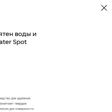
ятен воды и
ater Spot
едство для удаления
азмягчает твердые
пасен для поверхности