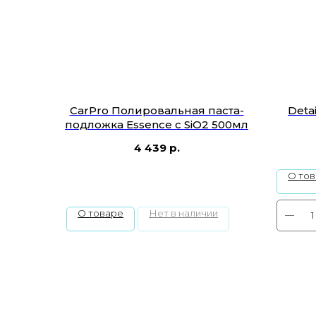
CarPro Полировальная паста-
Deta
подложка Essence с SiO2 500мл
4 439
р.
О то
О товаре
Нет в наличии