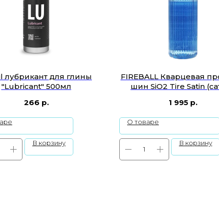
il лубрикант для глины
FIREBALL Кварцевая пр
"Lubricant" 500мл
шин SiO2 Tire Satin (с
500мл
266
р.
1 995
р.
варе
О товаре
В корзину
В корзину