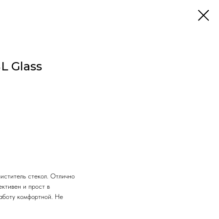
L Glass
иститель стекол. Отлично
ективен и прост в
работу комфортной. Не