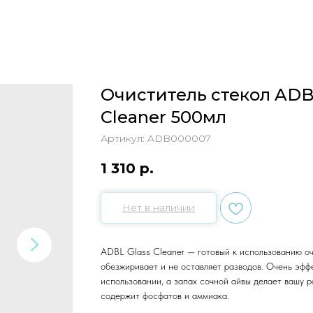
Очиститель стекол ADB
Cleaner 500мл
Артикул:
ADB000007
1 310
р.
Нет в наличии
ADBL Glass Cleaner — готовый к использованию оч
обезжиривает и не оставляет разводов. Очень эфф
использовании, а запах сочной айвы делает вашу 
содержит фосфатов и аммиака.