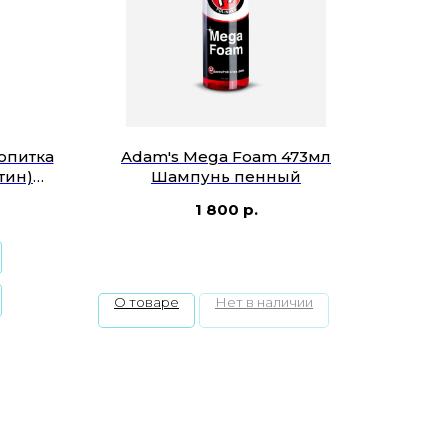
опитка
Adam's Mega Foam 473мл
атин)
Шампунь пенный
1 800
р.
О товаре
Нет в наличии