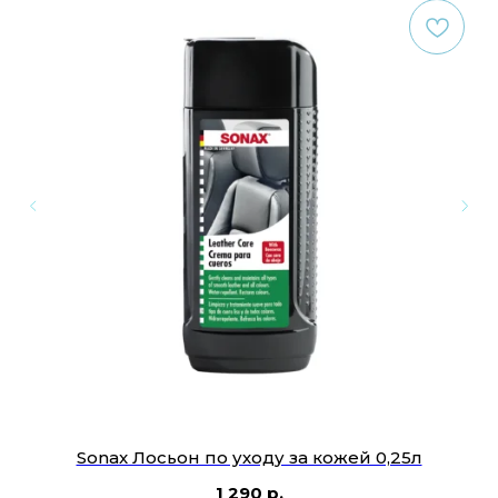
Sonax Лосьон по уходу за кожей 0,25л
L
1 290
р.