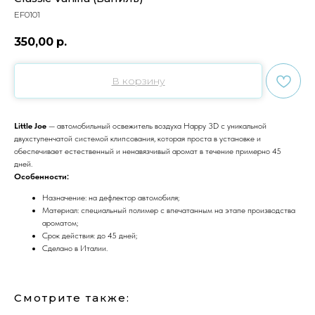
EF0101
350,00
р.
В корзину
Little Joe
— автомобильный освежитель воздуха Happy 3D с уникальной
двухступенчатой ​​системой клипсования, которая проста в установке и
обеспечивает естественный и ненавязчивый аромат в течение примерно 45
дней.
Особенности:
Назначение: на дефлектор автомобиля;
Материал: специальный полимер с впечатанным на этапе производства
ароматом;
Срок действия: до 45 дней;
Сделано в Италии.
Смотрите также: