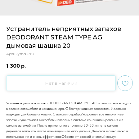
Устранитель неприятных запахов
DEODORANT STEAM TYPE AG
дымовая шашка 20
Артикул:
d37ru
1 300
р.
Нет в наличии
Усиленная дымовая шашка DEODORANT STEAM TYPE AG - очиститель воздуха
в салоне автомобиля и кондиционера. С бактерицидным эффектом. Идеально
подходит для больших машин. С ионами серебра.Устраняет все неприятные
запахи и уничтожает микробов и плесень в системе кондиционирования и в
салоне автомобиля. После применения в течение 20-30 минут в салоне
держится запах как после ионизации или кварцевания. Дымовая шашка легка в
использовании и очень эффективна.Обеспечит свежий и чистый воздух!