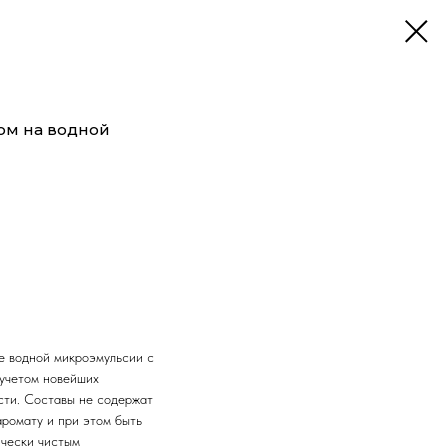
фюм на водной
е водной микроэмульсии с
учетом новейших
ти. Составы не содержат
аромату и при этом быть
ически чистым