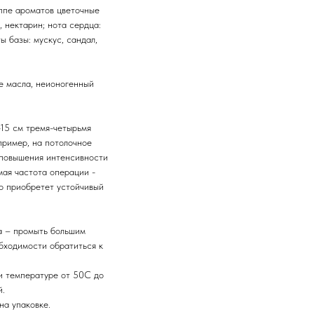
уппе ароматов цветочные
, нектарин; нота сердца:
ы базы: мускус, сандал,
е масла, неионогенный
15 см тремя-четырьмя
пример, на потолочное
 повышения интенсивности
мая частота операции -
то приобретет устойчивый
а – промыть большим
обходимости обратиться к
и температуре от 50С до
й.
на упаковке.