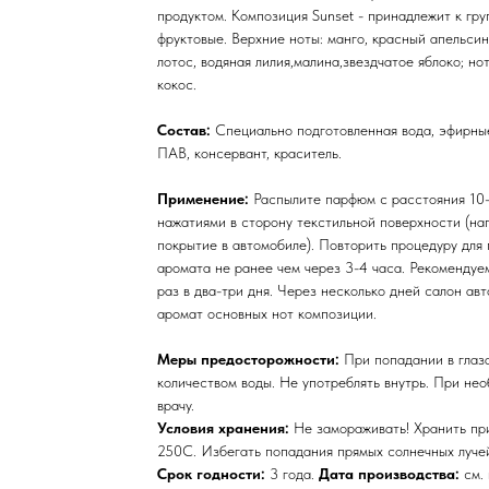
продуктом. Композиция Sunset - принадлежит к гр
фруктовые. Верхние ноты: манго, красный апельсин
лотос, водяная лилия,малина,звездчатое яблоко; нот
кокос.
Состав:
Специально подготовленная вода, эфирны
ПАВ, консервант, краситель.
Применение:
Распылите парфюм с расстояния 10-
нажатиями в сторону текстильной поверхности (на
покрытие в автомобиле). Повторить процедуру для
аромата не ранее чем через 3-4 часа. Рекомендуе
раз в два-три дня. Через несколько дней салон ав
аромат основных нот композиции.
Меры предосторожности:
При попадании в глаз
количеством воды. Не употреблять внутрь. При не
врачу.
Условия хранения:
Не замораживать! Хранить пр
250С. Избегать попадания прямых солнечных луче
Срок годности:
3 года.
Дата производства:
см. 