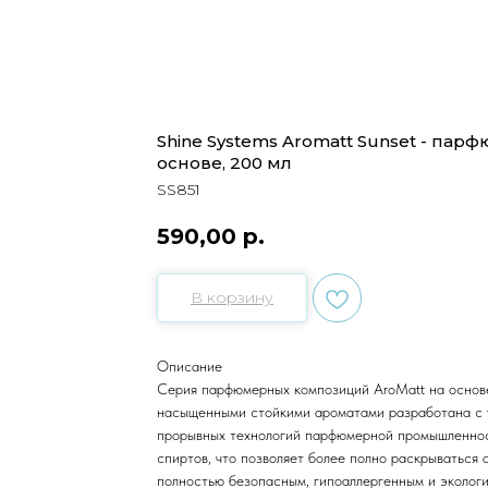
Shine Systems Aromatt Sunset - пар
основе, 200 мл
SS851
590,00
р.
В корзину
Описание
Серия парфюмерных композиций AroMatt на основ
насыщенными стойкими ароматами разработана с 
прорывных технологий парфюмерной промышленнос
спиртов, что позволяет более полно раскрываться 
полностью безопасным, гипоаллергенным и эколог