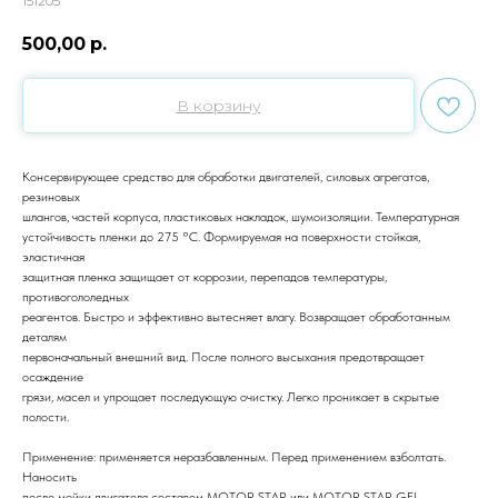
151205
500,00
р.
В корзину
Консервирующее средство для обработки двигателей, силовых агрегатов,
резиновых
шлангов, частей корпуса, пластиковых накладок, шумоизоляции. Температурная
устойчивость пленки до 275 °С. Формируемая на поверхности стойкая,
эластичная
защитная пленка защищает от коррозии, перепадов температуры,
противогололедных
реагентов. Быстро и эффективно вытесняет влагу. Возвращает обработанным
деталям
первоначальный внешний вид. После полного высыхания предотвращает
осаждение
грязи, масел и упрощает последующую очистку. Легко проникает в скрытые
полости.
Применение: применяется неразбавленным. Перед применением взболтать.
Наносить
после мойки двигателя составом MOTOR STAR или MOTOR STAR GEL