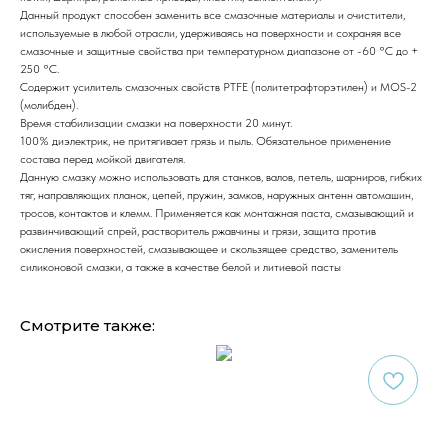
Данный продукт способен заменить все смазочные материалы и очистители,
используемые в любой отрасли, удерживаясь на поверхности и сохраняя все
смазочные и защитные свойства при температурном диапазоне от -60 °С до +
250 °С.
Содержит усилитель смазочных свойств PTFE (политетрафторэтилен) и MOS-2
(молибден).
Время стабилизации смазки на поверхности 20 минут.
100% диэлектрик, не притягивает грязь и пыль. Обязательное применение
состава перед мойкой двигателя.
Данную смазку можно использовать для станков, валов, петель, шарниров, гибких
тяг, направляющих планок, цепей, пружин, замков, наружных антенн автомашин,
тросов, контактов и клемм. Применяется как монтажная паста, смазывающий и
развинчивающий спрей, растворитель ржавчины и грязи, защита против
окисления поверхностей, смазывающее и скользящее средство, заменитель
силиконовой смазки, а также в качестве белой и литиевой пасты
Смотрите также: