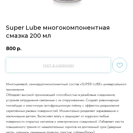
Super Lube многокомпонентная
смазка 200 мл
800
р.
Нет в наличии
Многоцелевой, семнадцатикомпонентный состав «SUPER LUBE» универсального
применения.
Обладает высокой проникающей способностью в резьбовые соединения,
устраняя затруднения связанные с их откручиванием. Создаёт равномерную
тончайшую и эластичную антифрикционную плёнку с эффектом разрыхления
скреплённых ржавых поверхностей. Моментально разделяет заржавевшие и
заклинившие детали. Вытесняет влагу и защищает от коррозии любые
поверхности открытых металлов и электрических соединений. Избавляет места
повышенного трения от нежелательных скрипов на длительный срок (дверные
петли, шарниры, ременные приводы, пластик, сайлентблоки).