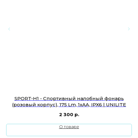
SPORT-H1 - Спортивный налобный фонарь
О
(розовый корпус), 175 Lm, 1xAA, IPX6 | UNILITE
2 300
р.
О товаре