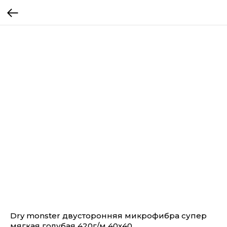
Dry monster двусторонняя микрофибра супер
мягкая голубая 420г/м 40х40