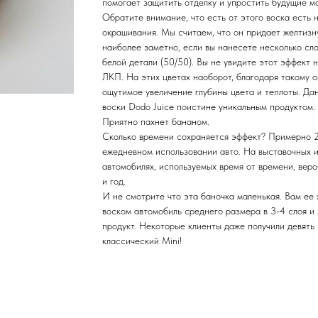
помогает защитить отделку и упростить будущие м
Обратите внимание, что есть от этого воска есть
окрашивания. Мы считаем, что он придает желтизн
наиболее заметно, если вы нанесете несколько сло
белой детали (50/50). Вы не увидите этот эффект 
ЛКП. На этих цветах наоборот, благодаря такому
ощутимое увеличение глубины цвета и теплоты. Да
воски Dodo Juice поистине уникальным продуктом.
Приятно пахнет бананом.
Сколько времени сохраняется эффект? Примерно 2
ежедневном использовании авто. На выставочных и
автомобилях, используемых время от времени, вер
и год.
И не смотрите что эта баночка маленькая. Вам ее 
воском автомобиль среднего размера в 3-4 слоя и 
продукт. Некоторые клиенты даже получили девять 
классический Mini!