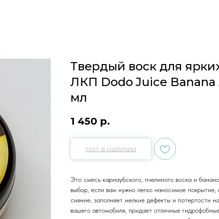
Твердый воск для ярки
ЛКП Dodo Juice Banana
мл
1 450
р.
Нет в наличии
Это смесь карнаубского, пчелиного воска и банано
выбор, если вам нужно легко наносимое покрытие, 
сияние, заполняет мелкие дефекты и потертости н
вашего автомобиля, придает отличные гидрофобные