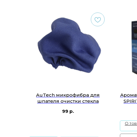
AuTech микрофибра для
Аромат
шпателя очистки стекла
SPIRI
99
р.
О то