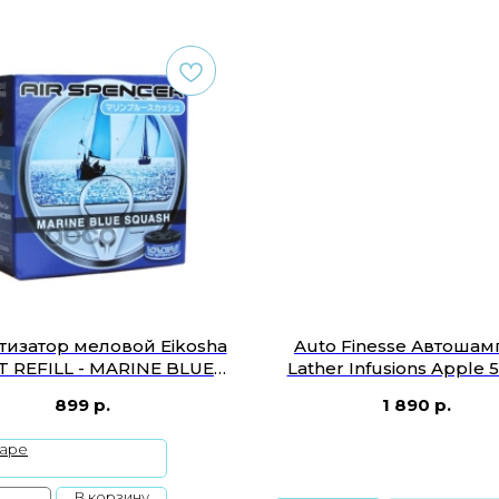
изатор меловой Eikosha
Auto Finesse Автошам
T REFILL - MARINE BLUE
Lather Infusions Apple
SQUASH A-106
899
р.
1 890
р.
варе
В корзину