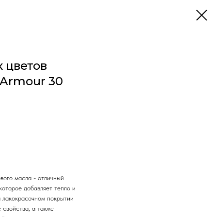
х цветов
 Armour 30
вого масла - отличный
которое добавляет тепло и
а лакокрасочном покрытии
 свойства, а также