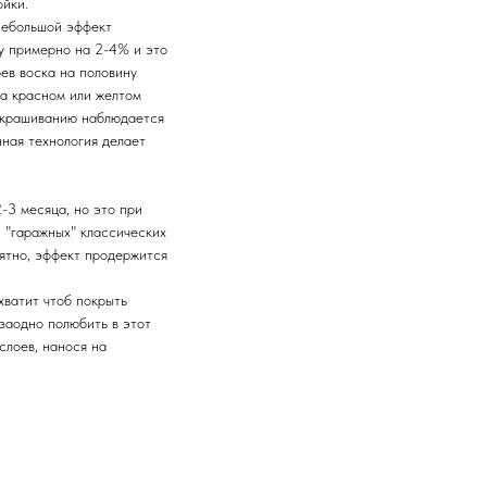
ойки.
 небольшой эффект
у примерно на 2-4% и это
ев воска на половину
на красном или желтом
 окрашиванию наблюдается
нная технология делает
-3 месяца, но это при
 "гаражных" классических
оятно, эффект продержится
хватит чтоб покрыть
заодно полюбить в этот
слоев, нанося на