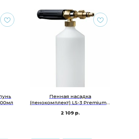
пунь
Пенная насадка
 500мл
(пенокомплект) LS-3 Premium с
адаптером для минимойки
2 109
р.
LAVOR