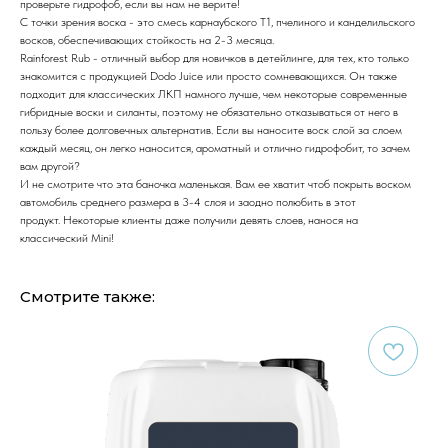
проверьте гидрофоб, если вы нам не верите!
С точки зрения воска - это смесь карнаубского T1, пчелиного и канделильского
восков, обеспечивающих стойкость на 2-3 месяца.
Rainforest Rub - отличный выбор для новичков в детейлинге, для тех, кто только
знакомится с продукцией Dodo Juice или просто сомневающихся. Он также
подходит для классических ЛКП намного лучше, чем некоторые современные
гибридные воски и силанты, поэтому не обязательно отказываться от него в
пользу более долговечных альтернатив. Если вы наносите воск слой за слоем
каждый месяц, он легко наносится, ароматный и отлично гидрофобит, то зачем
вам другой?
И не смотрите что эта баночка маленькая. Вам ее хватит чтоб покрыть воском
автомобиль среднего размера в 3-4 слоя и заодно полюбить в этот
продукт. Некоторые клиенты даже получили девять слоев, нанося на
классический Mini!
Смотрите также: