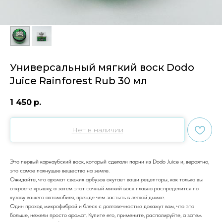
Универсальный мягкий воск Dodo
Juice Rainforest Rub 30 мл
1 450
р.
Нет в наличии
Это первый карнаубский воск, который сделали парни из Dodo Juice и, вероятно,
это самое пахнущее вещество на земле.
Ожидайте, что аромат свежих арбузов окутает ваши рецепторы, как только вы
откроете крышку, а затем этот сочный мягкий воск плавно распределится по
кузову вашего автомобиля, прежде чем застыть в легкой дымке.
Один проход микрофиброй и блеск с долговечностью докажут вам, что это
больше, нежели просто аромат. Купите его, примените, располируйте, а затем