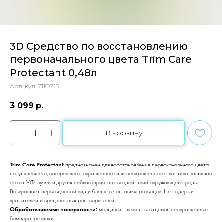
3D Средство по восстановлению
первоначального цвета Trim Care
Protectant 0,48л
Артикул:
711OZ16
3 099
р.
В корзину
Trim Care Protectant
предназначен для восстановления первоначального цвета
потускневшего, выгоревшего, окрашенного или неокрашенного пластика защищая
его от УФ-лучей и других неблагоприятных воздействий окружающей среды.
Возвращает первозданный вид и блеск, не оставляя разводов. Не содержит
красителей и вредоносных растворителей.
Обрабатываемые поверхности:
молдинги, элементы отделки, неокрашенные
бампера, резинки