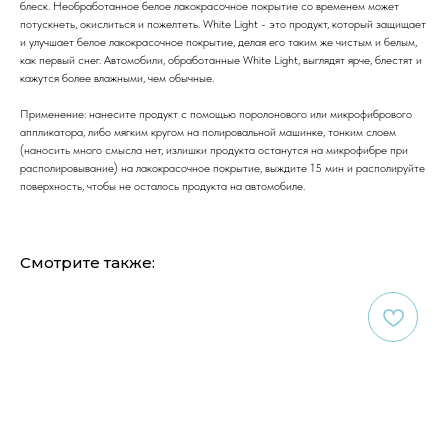
блеск. Необработанное белое лакокрасочное покрытие со временем может
потускнеть, окислиться и пожелтеть. White Light - это продукт, который защищает
и улучшает белое лакокрасочное покрытие, делая его таким же чистым и белым,
как первый снег. Автомобили, обработанные White Light, выглядят ярче, блестят и
кажутся более влажными, чем обычные.
Применение: нанесите продукт с помощью поролонового или микрофибрового
аппликатора, либо мягким кругом на полировальной машинке, тонким слоем
(наносить много смысла нет, излишки продукта останутся на микрофибре при
располировывание) на лакокрасочное покрытие, выждите 15 мин и располируйте
поверхность, чтобы не осталось продукта на автомобиле.
Смотрите также: