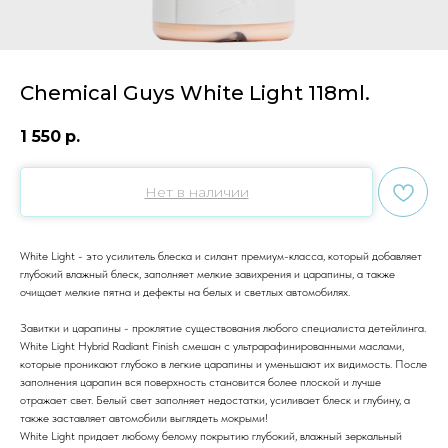
Chemical Guys White Light 118ml.
1 550
р.
Нет в наличии
White Light - это усилитель блеска и силант премиум-класса, который добавляет
глубокий влажный блеск, заполняет мелкие завихрения и царапины, а также
очищает мелкие пятна и дефекты на белых и светлых автомобилях.
Завитки и царапины - проклятие существования любого специалиста детейлинга.
White Light Hybrid Radiant Finish смешан с ультрарафинированными маслами,
которые проникают глубоко в легкие царапины и уменьшают их видимость. После
заполнения царапин вся поверхность становится более плоской и лучше
отражает свет. Белый свет заполняет недостатки, усиливает блеск и глубину, а
также заставляет автомобили выглядеть мокрыми!
White Light придает любому белому покрытию глубокий, влажный зеркальный