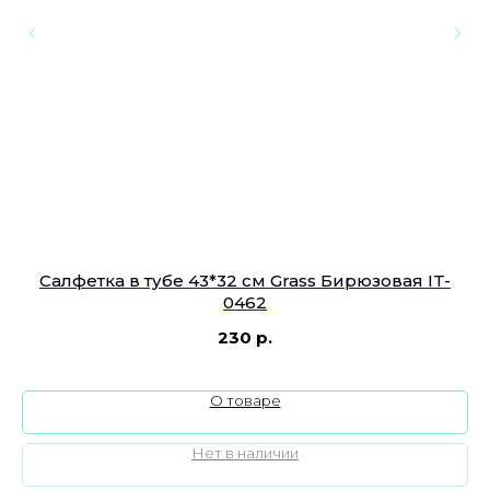
Салфетка в тубе 43*32 см Grass Бирюзовая IT-
S
0462
230
р.
О товаре
Нет в наличии