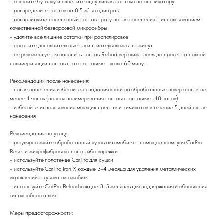
- откройте бутылку и нанесите одну линию состава по аппликатору
- распределите состав на 0.5 м² за один раз
- располируйте нанесенный состав сразу после нанесения с использованием
качественной безворсовой микрофибры
- удалите все лишние остатки при располировке
- наносите дополнительные слои с интервалом в 60 минут
- не рекомендуется наносить состав Reload верхним слоем до процесса полной
полимеризации состава, что составляет около 60 минут
Рекомендации после нанесения:
- после нанесения избегайте попадания влаги на обработанные поверхности не
менее 4 часов (полная полимеризация состава составляет 48 часов)
- избегайте использования моющих средств и химикатов в течение 5 дней после
нанесения
Рекомендации по уходу:
- регулярно мойте обработанный кузов автомобиля с помощью шампуня CarPro
Reset и микрофибрового пада, либо варежки
- используйте полотенце CarPro для сушки
- используйте CarPro Iron X каждые 3-4 месяца для удаления металлических
вкраплений с кузова автомобиля
- используйте CarPro Reload каждые 3-5 месяцев для поддержания и обновления
гидрофобного слоя
Меры предосторожности: