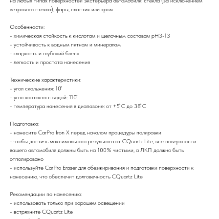
на любых типах поверхностей экстерьера автомобиля: стекла (за исключением
ветрового стекла), фары, пластик или хром
Особенности:
- химическая стойкость к кислотам и щелочным составам pH3-13
- устойчивость к водным пятнам и минералам
- гладкость и глубокий блеск
- легкость и простота нанесения
Технические характеристики:
- угол скольжения: 10 ̊
- угол контакта с водой: 110 ̊
- температура нанесения в диапазоне: от +5 ̊C до 38 ̊С
Подготовка:
- нанесите CarPro Iron X перед началом процедуры полировки
- чтобы достичь максимального результата от CQuartz Lite, все поверхности
вашего автомобиля должны быть на 100% чистыми, а ЛКП должно быть
отполировано
- используйте CarPro Eraser для обезжиривания и подготовки поверхности к
нанесению, что обеспечит долговечность CQuartz Lite
Рекомендации по нанесению:
- использовать только при хорошем освещении
- встряхните CQuartz Lite