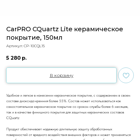
CarPRO CQuartz Lite керамическое
покрытие, 150мл
Артикул:
CP-10CQL15
5 280
р.
В корзину
Удобное и легкое в нанесении керамическое покрытие, с содержанием в своем
составе диоксида кремния более 55%. Состав может использоваться как
самостоятельное керамическое покрытие со сроком службы более 6 месяцев,
так и в качестве финишного покрытия для защитных керамических составов
CQuartz
Продукт обеспечивает надежную длительную защиту обработанных
поверхностей от вредного воздействия внешних факторов и может применяться