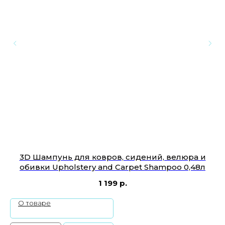
3D Шампунь для ковров, сидений, велюра и
обивки Upholstery and Carpet Shampoo 0,48л
о
1 199
р.
О товаре