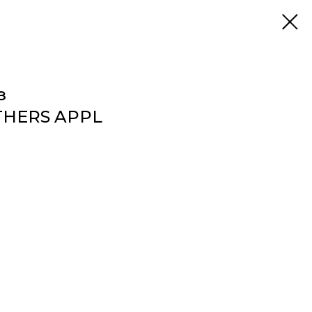
з
THERS APPL