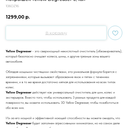
106OZ16
1299,00
р.
В корзину
Yellow Degreaser
- это сверхмощный некислотный очиститель (обезжириватель),
который безопасно очищает колеса, шины, и другие грязные зоны вашего
автомобиля.
Обладая мощными чистящими свойствами, эта уникальная формула борется с
загрязнениями, которые вызывают образование ямок и пятен с течением
времени, и в то же время достаточно мягкая для использования на всех типах
колес.
Yellow Degreaser
действует как универсальный очиститель для шин, колес и
экстерьеров. Вместо того, чтобы использовать 3 разных продукта для каждой
поверхности, вы можете использовать 3D Yellow Degreaser, чтобы позаботиться
обо всех них.
Из-за его мощной и эффективной моющей способности вы можете ожидать, что
Yellow Degreaser
будет заполнен агрессивными химикатами, но на самом деле