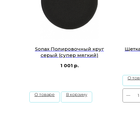
Sonax Полировочный круг
Щетка
серый (супер мягкий)
1 001
р.
О то
О товаре
В корзину