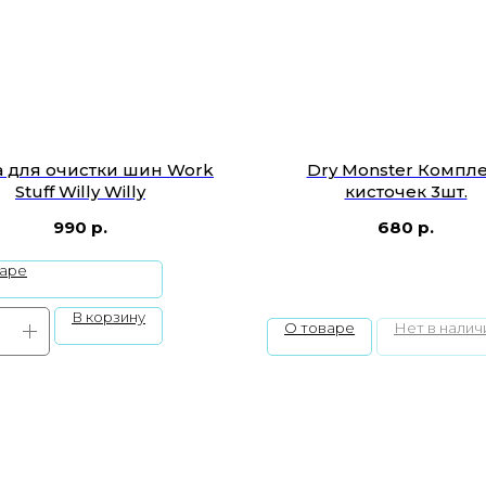
 для очистки шин Work
Dry Monster Компле
Stuff Willy Willy
кисточек 3шт.
990
р.
680
р.
варе
В корзину
О товаре
Нет в налич