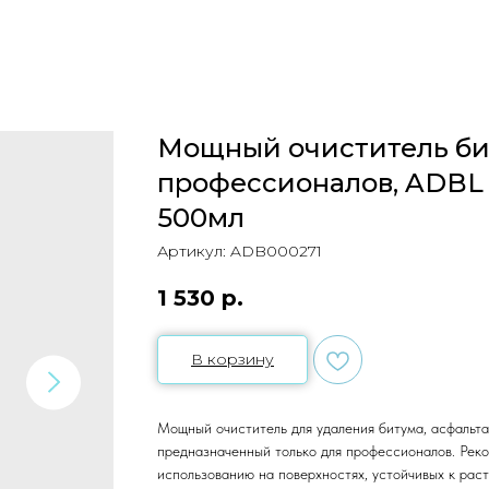
Мощный очиститель би
профессионалов, ADBL
500мл
Артикул:
ADB000271
1 530
р.
В корзину
Мощный очиститель для удаления битума, асфальта,
предназначенный только для профессионалов. Реко
использованию на поверхностях, устойчивых к раст