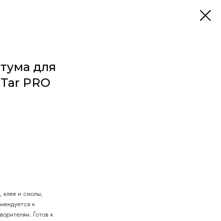
тума для
 Tar PRO
 клея и смолы,
мендуется к
ворителям. Готов к